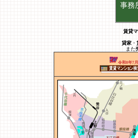
事務
賃貸マ
貸家
・
また
令和8年7月