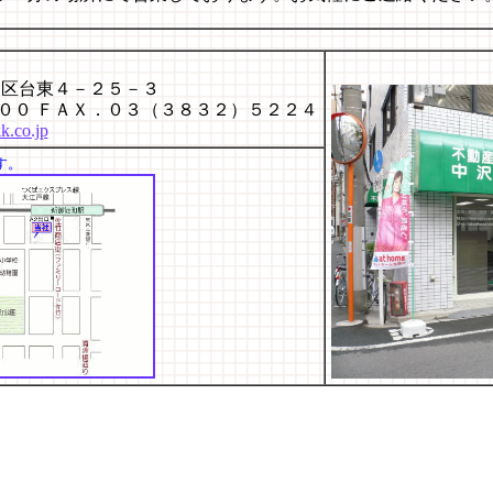
東区台東４－２５－３
００ ＦＡＸ．０３（３８３２）５２２４
.co.jp
す。