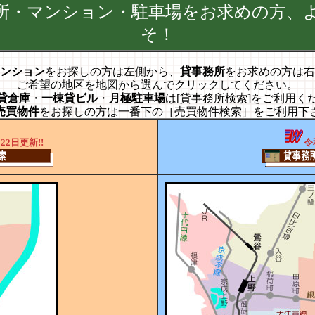
所・マンション・駐車場をお求めの方、
そ！
ンション
をお探しの方は左側から、
貸事務所
をお求めの方は右
ご希望の地区を地図から選んでクリックしてください。
貸倉庫
・
一棟貸ビル
・
月極駐車場
は[貸事務所検索]をご利用く
売買物件
をお探しの方は一番下の［売買物件検索］をご利用下
22日更新!!
令